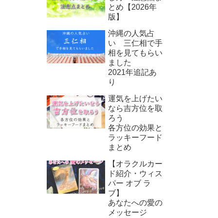
とめ【2026年
版】
沖縄の人気占
い 三仁相で手
相を見てもらい
ました
2021年追記あ
り
運気を上げたい
なら吉方位を取
ろう
各方位の効果と
ラッキーフード
まとめ
【オラクルカー
ド紹介・ウィス
パー オブ ラ
ブ】
あなたへの愛の
メッセージ