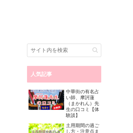
人気記事
中華街の有名占
い師、摩訶蓮
（まかれん）先
生の口コミ【体
験談】
土用期間の過ご
し方・注意点ま