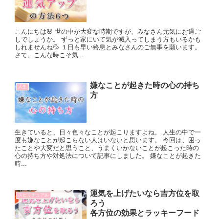
こんにちは🌸 世の中が大変な時期ですが、みなさん元気にお過ご
しでしょうか。 ずっと家にいて気が滅入ってしまう方もいるかも
しれませんね💦 １日も早い終息とみなさんのご無事を願います。
さて、こんな時こそ気...
嫌なことが起きた時の心の持ち
人生
方
生きていると、日々色々なことが起こりますよね。 人生の中で一
度も嫌なことが起こらない人はいないと思います。 今回は、困っ
たことや大変だと思うこと、うまくいかないことが起こった時の
心の持ち方や対処法について記事にしました。 嫌なことが起きた
時...
運気を上げたいなら吉方位を取
スピリチュアル
ろう
各方位の効果とラッキーフード