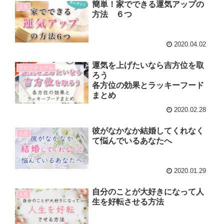
簡単！家でできる運気アップの
人生
方法 ６つ
2020.04.02
運気を上げたいなら吉方位を取
スピリチュアル
ろう
各方位の効果とラッキーフード
まとめ
2020.02.28
彼がなかなか結婚してくれなく
人生
て悩んでいるあなたへ
2020.01.29
自分のことが大好きになって人
人生
生を好転させる方法